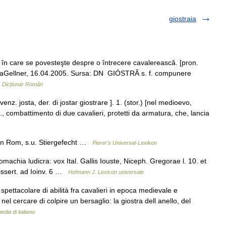
giostraia
 care se povesteşte despre o întrecere cavalerească. [pron.
e LauraGellner, 16.04.2005. Sursa: DN GIÓSTRĂ s. f. compunere
…
Dicționar Român
ovenz. josta, der. di jostar giostrare ]. 1. (stor.) [nel medioevo,
c., combattimento di due cavalieri, protetti da armatura, che, lancia
e in Rom, s.u. Stiergefecht …
Pierer's Universal-Lexikon
nomachia ludicra: vox Ital. Gallis Iouste, Niceph. Gregorae l. 10. et
issert. ad Ioinv. 6 …
Hofmann J. Lexicon universale
spettacolare di abilità fra cavalieri in epoca medievale e
el cercare di colpire un bersaglio: la giostra dell anello, del
edia di italiano