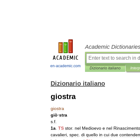
Academic Dictionarie
en-academic.com
Dizionario italiano
Inter
Dizionario italiano
giostra
giostra
giò
·
stra
s
.
f
.
1a
.
TS
stor
.
nel
Medioevo
e
nel
Rinasciment
cavalieri
,
spec
.
di
quello
in
cui
due
contenden