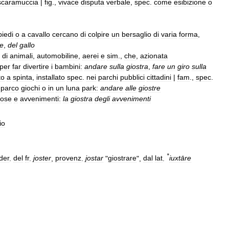
scaramuccia
|
fig
.,
vivace
disputa
verbale
,
spec
.
come
esibizione
o
piedi
o
a
cavallo
cercano
di
colpire
un
bersaglio
di
varia
forma
,
e
,
del
gallo
di
animali
,
automobiline
,
aerei
e
sim
.,
che
,
azionata
per
far
divertire
i
bambini:
andare
sulla
giostra
,
fare
un
giro
sulla
to
a
spinta
,
installato
spec
.
nei
parchi
pubblici
cittadini
|
fam
.,
spec
.
parco
giochi
o
in
un
luna
park:
andare
alle
giostre
cose
e
avvenimenti:
la
giostra
degli
avvenimenti
io
*
der
.
del
fr
.
joster
,
provenz
.
jostar
"
giostrare
",
dal
lat
.
iuxtāre