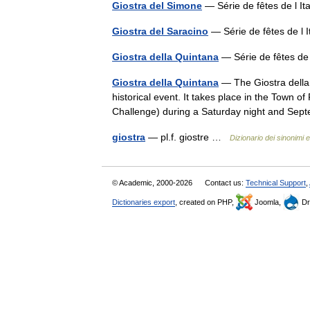
Giostra del Simone
— Série de fêtes de l It
Giostra del Saracino
— Série de fêtes de l 
Giostra della Quintana
— Série de fêtes de 
Giostra della Quintana
— The Giostra della 
historical event. It takes place in the Town of
Challenge) during a Saturday night and S
giostra
— pl.f. giostre …
Dizionario dei sinonimi e
© Academic, 2000-2026
Contact us:
Technical Support
,
Dictionaries export
, created on PHP,
Joomla,
Dr