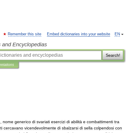
Remember this site
Embed dictionaries into your website
EN
s and Encyclopedias
Search!
pretations
o
,
nome
generico
di
svariati
esercizi
di
abilità
e
combattimenti
tra
ti
cercavano
vicendevolmente
di
sbalzarsi
di
sella
colpendosi
con