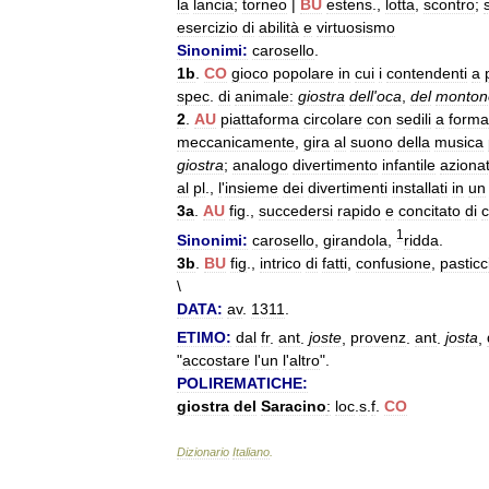
la
lancia
;
torneo
|
BU
estens
.,
lotta
,
scontro
;
esercizio
di
abilità
e
virtuosismo
Sinonimi:
carosello
.
1b
.
CO
gioco
popolare
in
cui
i
contendenti
a
spec
.
di
animale:
giostra
dell
'
oca
,
del
monton
2
.
AU
piattaforma
circolare
con
sedili
a
forma
meccanicamente
,
gira
al
suono
della
musica
giostra
;
analogo
divertimento
infantile
aziona
al
pl
.,
l
'
insieme
dei
divertimenti
installati
in
un
3a
.
AU
fig
.,
succedersi
rapido
e
concitato
di
1
Sinonimi:
carosello
,
girandola
,
ridda
.
3b
.
BU
fig
.,
intrico
di
fatti
,
confusione
,
pasticc
\
DATA:
av
.
1311
.
ETIMO:
dal
fr
.
ant
.
joste
,
provenz
.
ant
.
josta
,
"
accostare
l
'
un
l
'
altro
".
POLIREMATICHE:
giostra
del
Saracino
:
loc
.
s
.
f
.
CO
Dizionario
Italiano
.