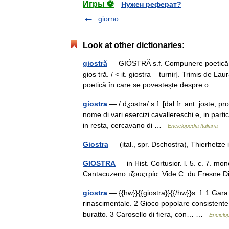
Игры ⚽
Нужен реферат?
giorno
Look at other dictionaries:
giostră
— GIÓSTRĂ s.f. Compunere poetică în
gios tră. / < it. giostra – turnir]. Trimis d
poetică în care se povesteşte despre o… 
giostra
— / dʒɔstra/ s.f. [dal fr. ant. joste, pr
nome di vari esercizi cavallereschi e, in parti
in resta, cercavano di …
Enciclopedia Italiana
Giostra
— (ital., spr. Dschostra), Thierhetz
GIOSTRA
— in Hist. Cortusior. l. 5. c. 7. mo
Cantacuzeno τζουςτρία. Vide C. du Fresne D
giostra
— {{hw}}{{giostra}}{{/hw}}s. f. 1 Gara 
rinascimentale. 2 Gioco popolare consistente n
buratto. 3 Carosello di fiera, con… …
Enciclop